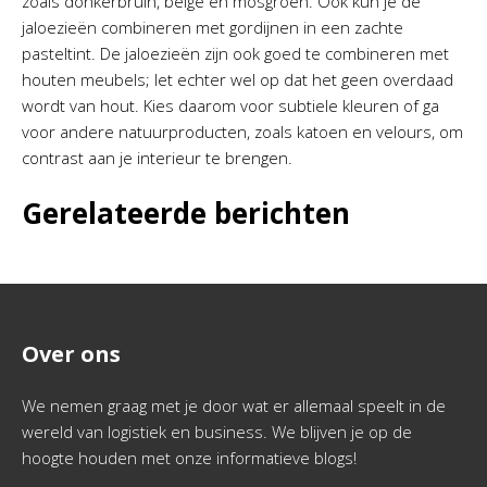
zoals donkerbruin, beige en mosgroen. Ook kun je de
jaloezieën combineren met gordijnen in een zachte
pasteltint. De jaloezieën zijn ook goed te combineren met
houten meubels; let echter wel op dat het geen overdaad
wordt van hout. Kies daarom voor subtiele kleuren of ga
voor andere natuurproducten, zoals katoen en velours, om
contrast aan je interieur te brengen.
Gerelateerde berichten
Over ons
We nemen graag met je door wat er allemaal speelt in de
wereld van logistiek en business. We blijven je op de
hoogte houden met onze informatieve blogs!