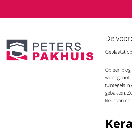
De voord
Geplaatst o
Op een blog 
woongenot. Be
tuintegels in
gebakken. Zo 
kleur van de t
Kera