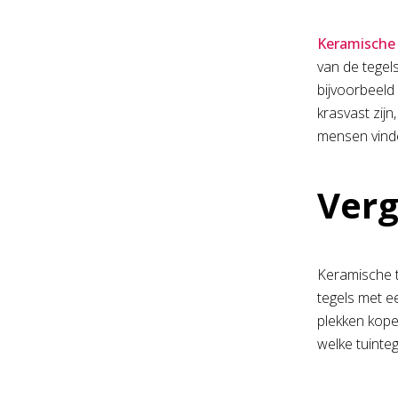
Keramische 
van de tegel
bijvoorbeeld
krasvast zijn
mensen vinde
Verg
Keramische tu
tegels met ee
plekken kopen
welke tuintege