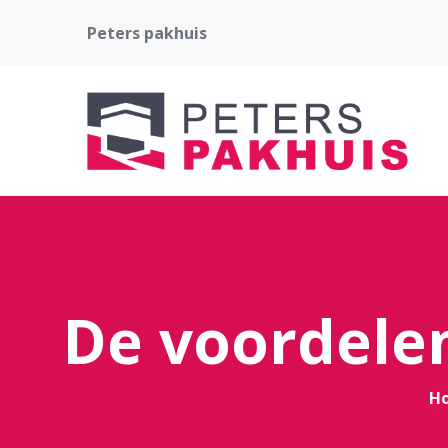
Peters pakhuis
De voordelen
H