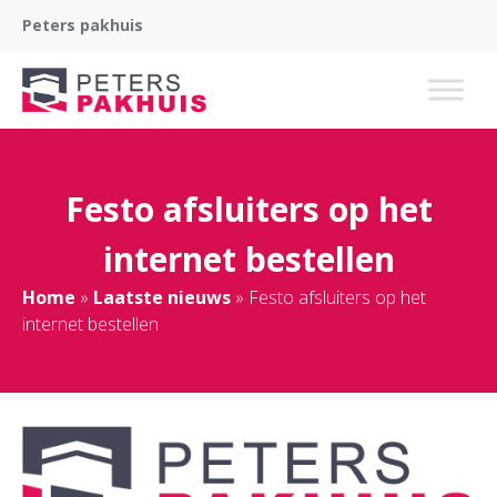
Peters pakhuis
Festo afsluiters op het
internet bestellen
Home
»
Laatste nieuws
»
Festo afsluiters op het
internet bestellen