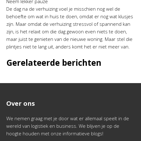
Neem lekker pauze
De dag na de verhuizing voel je misschien nog wel de
behoefte om wat in huis te doen, omdat er nog wat klusjes
zijn. Maar omdat de verhuizing stressvol of spannend kan
zijn, is het relaxt om die dag gewoon even niets te doen,
maar juist te genieten van de nieuwe woning. Maar stel die
plintjes niet te lang uit, anders komt het er niet meer van.
Gerelateerde berichten
Over ons
We nemen graag met je door wat er allemaal speelt in de
wereld van logistiek en business. We blijven je op de
hoogte houden met onze informatieve blogs!