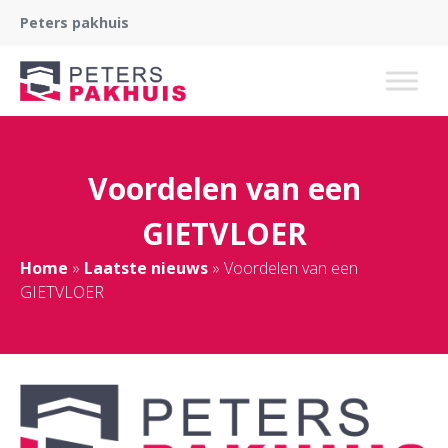
Peters pakhuis
Voordelen van een
GIETVLOER
Home
»
Laatste nieuws
»
Voordelen van een
GIETVLOER