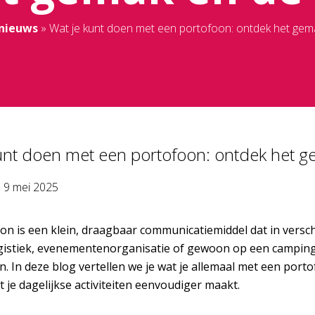
 nieuws
»
Wat je kunt doen met een portofoon: ontdek het gem
unt doen met een portofoon: ontdek het 
p
9 mei 2025
n is een klein, draagbaar communicatiemiddel dat in verschil
gistiek, evenementenorganisatie of gewoon op een camping b
en. In deze blog vertellen we je wat je allemaal met een po
t je dagelijkse activiteiten eenvoudiger maakt.