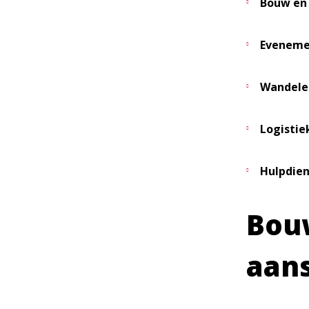
Bouw en 
Eveneme
Wandele
Logistie
Hulpdien
Bouw
aan