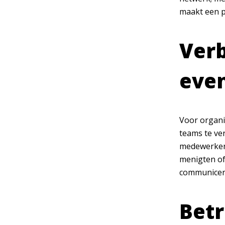
maakt een po
Verb
eve
Voor organi
teams te ve
medewerkers
menigten of
communicere
Betr