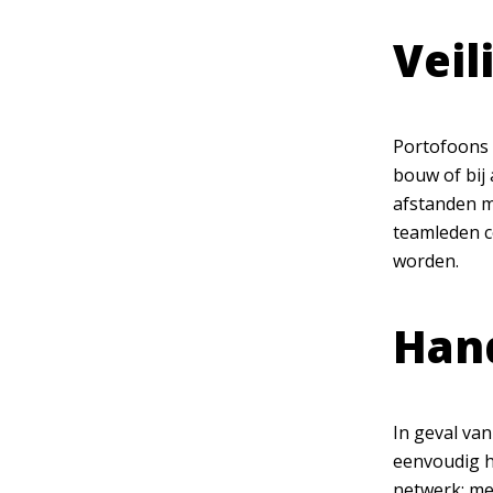
Veil
Portofoons 
bouw of bij 
afstanden m
teamleden co
worden.
Hand
In geval va
eenvoudig h
netwerk; me