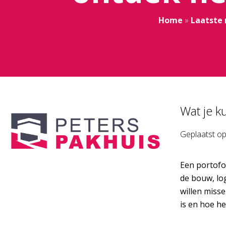
Home
»
Laatste
Wat je k
Geplaatst o
Een portofoo
de bouw, lo
willen miss
is en hoe he