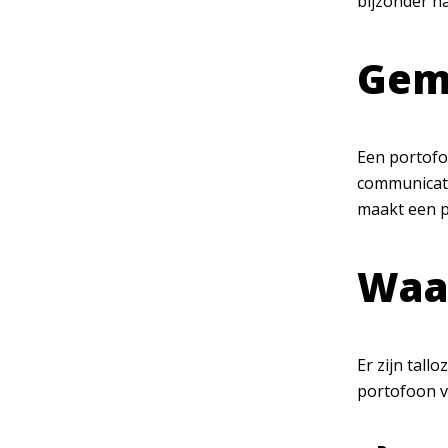
bijzonder ha
Gem
Een portofo
communicatie
maakt een p
Waar
Er zijn tall
portofoon 